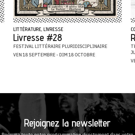
LITTÉRATURE
LIVRESSE
C
,
Livresse #28
R
FESTIVAL LITTÉRAIRE PLURIDISCIPLINAIRE
T
J
VEN 18 SEPTEMBRE - DIM 18 OCTOBRE
V
Rejoignez la newsletter
Recevez toute notre programmation directement dans votre