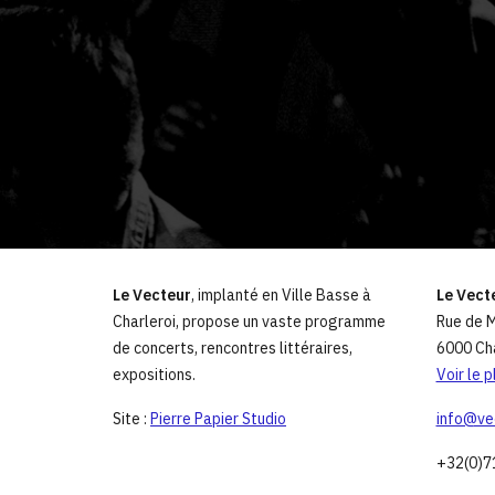
Le Vecteur
, implanté en Ville Basse à
Le Vect
Charleroi, propose un vaste programme
Rue de M
de concerts, rencontres littéraires,
6000 Cha
expositions.
Voir le p
Site :
Pierre Papier Studio
info@ve
+32(0)7