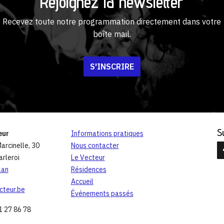
Rejoignez la newsletter
Recevez toute notre programmation directement dans votre
boîte mail.
S'INSCRIRE
S
eur
Informations pratiques
arcinelle, 30
Nous contacter
rleroi
Le Vecteur
lan
Résidences
Accueil
cteur.be
Événements passés
1 27 86 78