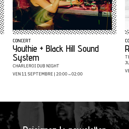
CONCERT
C
Youthie + Black Hill Sound
R
System
T
J
CHARLEROI DUB NIGHT
V
VEN 11 SEPTEMBRE
20:00→02:00