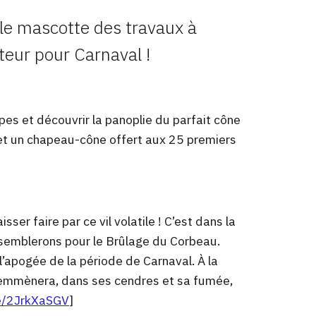
lle mascotte des travaux à
teur pour Carnaval !
es et découvrir la panoplie du parfait cône
e et un chapeau-cône offert aux 25 premiers
er faire par ce vil volatile ! C’est dans la
assemblerons pour le Brûlage du Corbeau.
l’apogée de la période de Carnaval. À la
 emmènera, dans ses cendres et sa fumée,
e/2JrkXaSGV
]