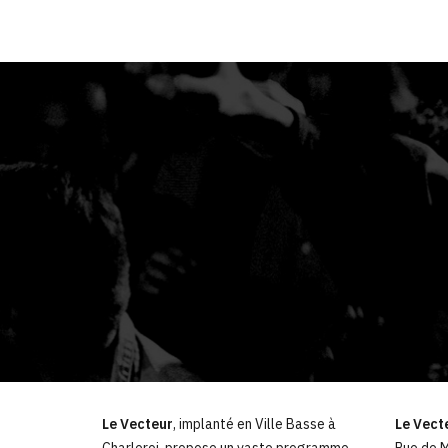
Le Vecteur
, implanté en Ville Basse à
Le Vect
Charleroi, propose un vaste programme
Rue de M