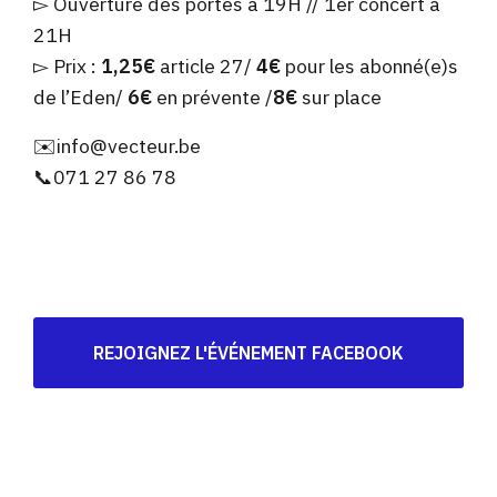
▻ Ouverture des portes à 19H // 1er concert à
21H
▻ Prix :
1,25€
article 27/
4€
pour les abonné(e)s
de l’Eden/
6€
en prévente /
8€
sur place
✉️info@vecteur.be
📞071 27 86 78
REJOIGNEZ L'ÉVÉNEMENT FACEBOOK