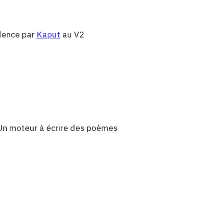
idence par
Kaput
au V2
3
n moteur à écrire des poèmes