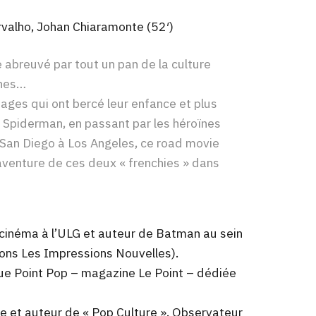
arvalho, Johan Chiaramonte (52′)
 abreuvé par tout un pan de la culture
ines…
nages qui ont bercé leur enfance et plus
 à Spiderman, en passant par les héroïnes
e San Diego à Los Angeles, ce road movie
’aventure de ces deux « frenchies » dans
cinéma à l’ULG et auteur de Batman au sein
ions Les Impressions Nouvelles).
ique Point Pop – magazine Le Point – dédiée
e et auteur de « Pop Culture ». Observateur