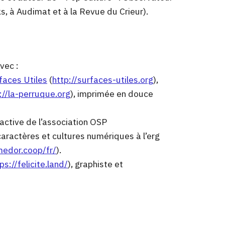
cks, à Audimat et à la Revue du Crieur).
vec :
faces Utiles
(
http://surfaces-utiles.org
),
://la-perruque.org
), imprimée en douce
active de l’association OSP
caractères et cultures numériques à l’erg
medor.coop/fr/
).
ps://felicite.land/
), graphiste et