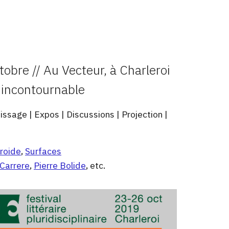
bre // Au Vecteur, à Charleroi
re incontournable
nissage | Expos | Discussions | Projection |
Froide
,
Surfaces
Carrere
,
Pierre Bolide
, etc.