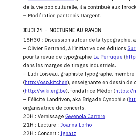
de la vie pop culturelle, il a contribué aux Inro
– Modération par Denis Dargent.
JEUDI 24 – NOCTURNE AU RAYON
18H30 : Discussion autour de la typographie, a
– Olivier Bertrand, à l’initiative des éditions
Sur
pour la revue de typographie
La Perruque
(
http
dans les marges de tirages industriels.
– Ludi Loiseau, graphiste typographe, membre 
(
http://osp.kitchen
), enseignante en dessin de 
(
http://wiki.erg.be
), fondatrice Médor (
https://
– Félicité Landrivon, aka Brigade Cynophile (
htt
organisatrice de concerts.
20H : Vernissage
Gwenola Carrere
21H : Lecture :
Joanna Lorho
22H : Concert :
Ignatz