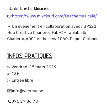
DJ de Drache Musicale
👉
https://www.mixcloud.com/
DracheMusicale/
➢ Un événement en collaboration avec : BPS22,
Hub Creative Charleroi, Fab-C – fablab ulb
Charleroi, 6001 is the new 1060, Papier Carbone.
INFOS PRATIQUES
▻ Vendredi 15 mars 2019
▻ 18H
▻ Entrée libre
✉️info@vecteur.be
📞071 27 86 78