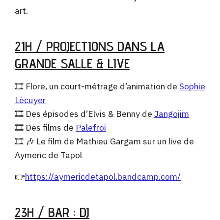
art.
21H / PROJECTIONS DANS LA
GRANDE SALLE & LIVE
🎞 Flore, un court-métrage d’animation de
Sophie
Lécuyer
🎞 Des épisodes d’Elvis & Benny de
Jangojim
🎞 Des films de
Palefroi
🎞 🎶 Le film de Mathieu Gargam sur un live de
Aymeric de Tapol
👉
https://
aymericdetapol.bandcamp.com
/
23H / BAR : DJ