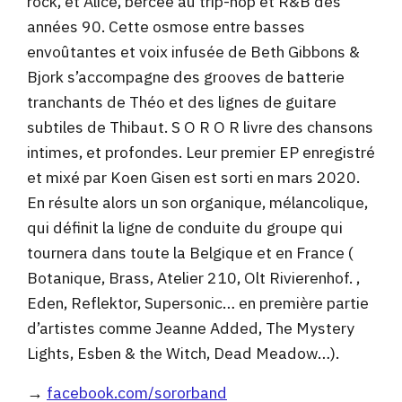
rock, et Alice, bercée au trip-hop et R&B des
années 90. Cette osmose entre basses
envoûtantes et voix infusée de Beth Gibbons &
Bjork s’accompagne des grooves de batterie
tranchants de Théo et des lignes de guitare
subtiles de Thibaut. S O R O R livre des chansons
intimes, et profondes. Leur premier EP enregistré
et mixé par Koen Gisen est sorti en mars 2020.
En résulte alors un son organique, mélancolique,
qui définit la ligne de conduite du groupe qui
tournera dans toute la Belgique et en France (
Botanique, Brass, Atelier 210, Olt Rivierenhof. ,
Eden, Reflektor, Supersonic… en première partie
d’artistes comme Jeanne Added, The Mystery
Lights, Esben & the Witch, Dead Meadow…).
→
facebook.com/sororband