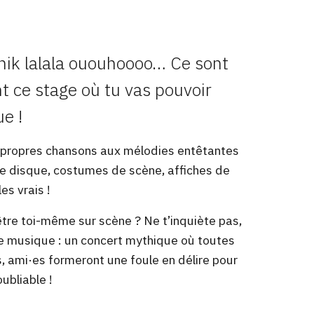
hik lalala ououhoooo… Ce sont
nt ce stage où tu vas pouvoir
e !
 propres chansons aux mélodies entêtantes
 de disque, costumes de scène, affiches de
es vrais !
être toi-même sur scène ? Ne t’inquiète pas,
de musique : un concert mythique où toutes
s, ami·e
s formeront une foule en délire pour
ubliable !