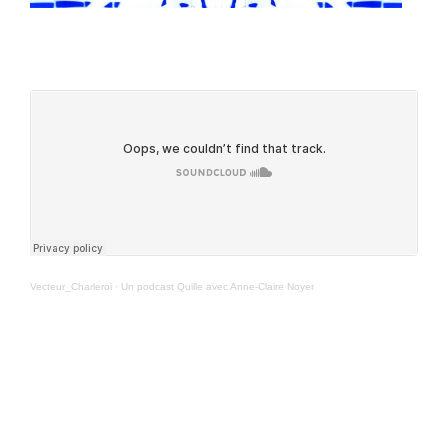
Vecteur_Charleroi
·
Un podcast Quille avec Anne-Claire Noyer